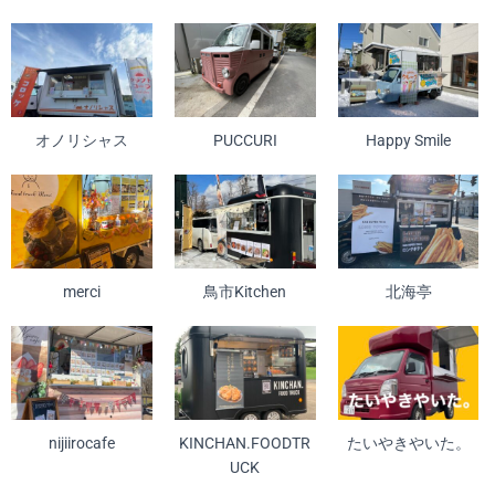
オノリシャス
PUCCURI
Happy Smile
merci
鳥市Kitchen
北海亭
nijiirocafe
KINCHAN.FOODTR
たいやきやいた。
UCK