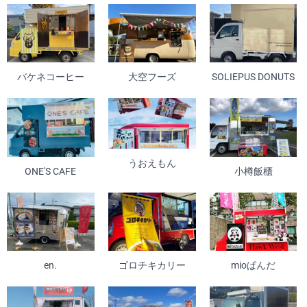
バケネコーヒー
大空フーズ
SOLIEPUS DONUTS
うおえもん
ONE'S CAFE
小樽飯櫃
en.
ゴロチキカリー
mioぱんだ