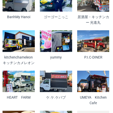
BanhMy Hanoi
ゴーゴーこっこ
居酒屋・キッチンカ
ー 光進丸
kitchenchameleon
yummy
P.I.C-DINER
キッチンカメレオン
HEART FARM
ケ.ケ.ケバブ
UMEYA Kitchen
Cafe