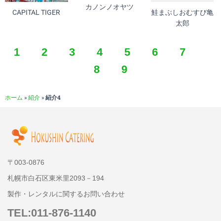
カノンノオヤツ
CAPITAL TIGER
鮭まぶしおむすび亀
太郎
1
2
3
4
5
6
7
8
9
ホーム
»
紹介
»
紹介4
〒003-0876
札幌市白石区東米里2093－194
製作・レンタルに関するお問い合わせ
TEL:011-876-1140