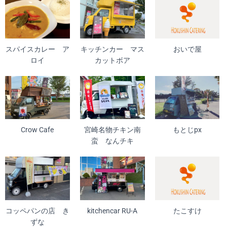
スパイスカレー ア
キッチンカー マス
おいで屋
ロイ
カットボア
Crow Cafe
宮崎名物チキン南
もとじpx
蛮 なんチキ
コッペパンの店 き
kitchencar RU-A
たこすけ
ずな