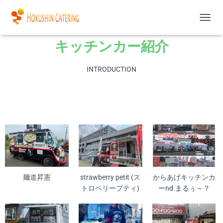
ナ
ビ
キッチンカー紹介
ゲ
ー
シ
INTRODUCTION
ョ
ン
を
切
り
替
え
麺道昇憲
strawberry petit (ス
からあげキッチンカ
トロベリープティ)
ーnd.まるぅ～？