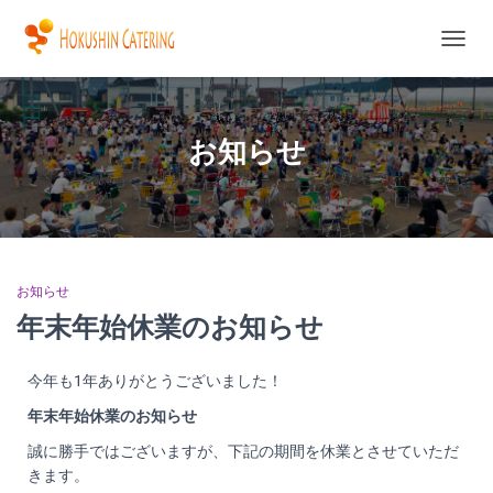
ナ
ビ
ゲ
ー
シ
お知らせ
ョ
ン
を
切
り
替
え
お知らせ
年末年始休業のお知らせ
今年も1年ありがとうございました！
年末年始休業のお知らせ
誠に勝手ではございますが、下記の期間を休業とさせていただ
きます。