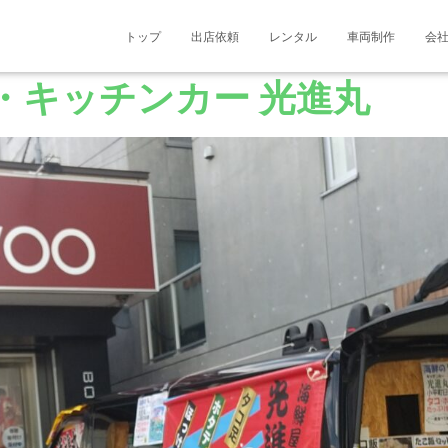
トップ
出店依頼
レンタル
車両制作
会
・キッチンカー 光進丸