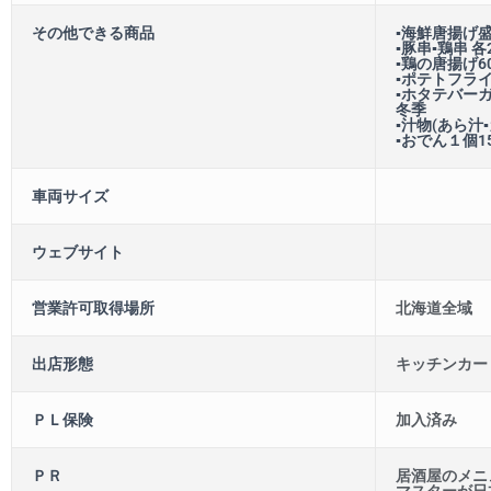
その他できる商品
▪海鮮唐揚げ盛
▪豚串▪鶏串 各
▪鶏の唐揚げ6
▪ポテトフライ
▪ホタテバーガ
冬季
▪汁物(あら汁▪
▪おでん１個1
車両サイズ
ウェブサイト
営業許可取得場所
北海道全域
出店形態
キッチンカー
ＰＬ保険
加入済み
ＰＲ
居酒屋のメニ