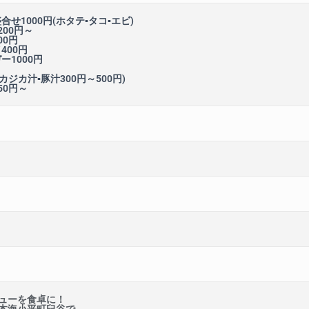
合せ1000円(ホタテ▪タコ▪エビ)
200円～
00円
400円
ー1000円
カジカ汁▪豚汁300円～500円)
50円～
ューを食卓に！