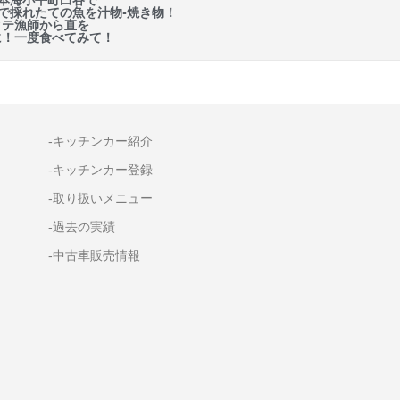
本海小平町臼谷で
で採れたての魚を汁物▪焼き物！
タテ漁師から直を
に！一度食べてみて！
-キッチンカー紹介
-キッチンカー登録
-取り扱いメニュー
-過去の実績
-中古車販売情報