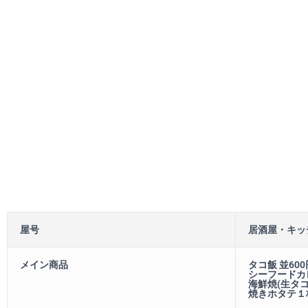
屋号
居酒屋・キッ
メイン商品
タコ飯 並600
シーフードカレ
海鮮焼(生タコ
焼きホタテ１枚