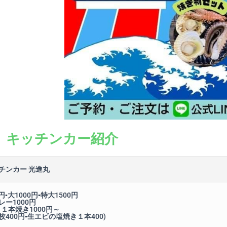
キッチンカー紹介
チンカー 光進丸
円▪大1000円▪特大1500円
ー1000円
１本焼き1000円～
400円▪生エビの塩焼き１本400)