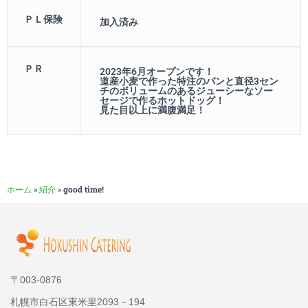
ＰＬ保険
加入済み
ＰＲ
2023年6月オープンです！
道産小麦で作った特注のパンと直径3セン
チのボリュームのあるジューシーなソー
セージで作るホットドッグ！
見た目以上に満腹満足！
ホーム
»
紹介
»
good time!
〒003-0876
札幌市白石区東米里2093－194