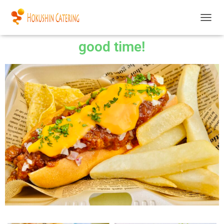
ナ
ビ
good time!
ゲ
ー
シ
ョ
ン
を
切
り
替
え