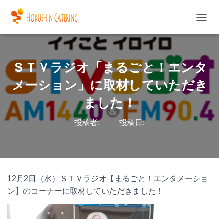
ナ
ビ
ゲ
ー
シ
ＳＴＶラジオ「まるごと！エンタ
ョ
ン
メーション」に取材していただき
を
ました！
切
り
替
投稿者:
投稿日:
え
12月2日（水）ＳＴＶラジオ【まるごと！エンタメーショ
ン】のコーナーに取材していただきました！