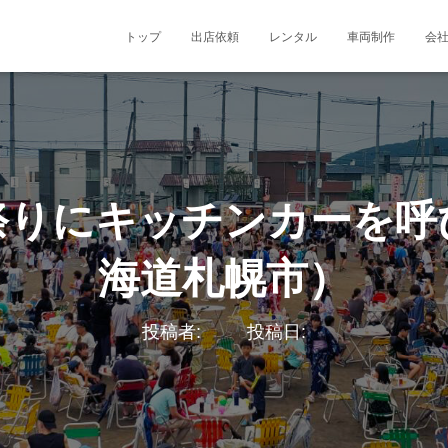
トップ
出店依頼
レンタル
車両制作
会
祭りにキッチンカーを呼
海道札幌市）
投稿者:
投稿日: