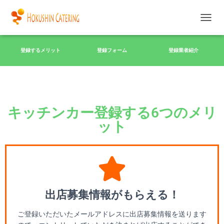
ナ
ビ
ゲ
登録するメリット
登録フォーム
登録業者紹介
ー
シ
ョ
ン
を
切
キッチンカー登録する6つのメリ
り
替
ット
え
出店募集情報がもらえる！
ご登録いただいたメールアドレスに出店募集情報を送ります