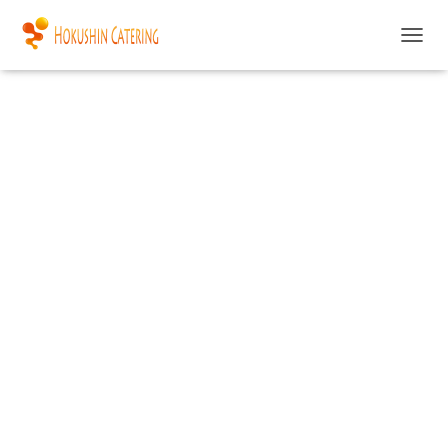
ツルハ恵み野西店
ナ
ビ
ゲ
ー
シ
ョ
ン
を
切
り
替
え