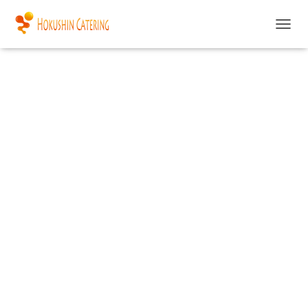
ツルハ栗山中里店
ナ
ビ
ゲ
ー
シ
ョ
ン
を
切
り
替
え