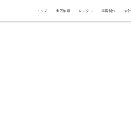
ルハ旭川大町3条店
トップ
出店依頼
レンタル
車両制作
会