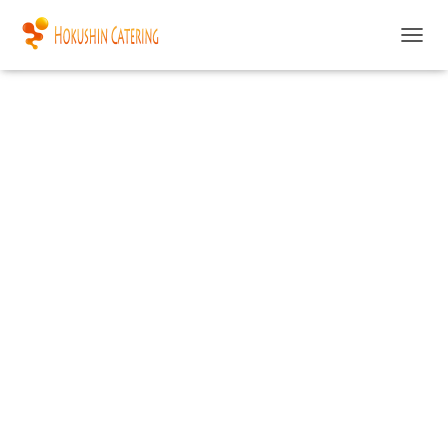
ツルハ羅臼店
ナ
ビ
ゲ
ー
シ
ョ
ン
を
切
り
替
え