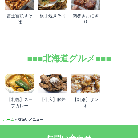
富士宮焼きそ
横手焼きそば
肉巻きおにぎ
ば
り
■■■北海道グルメ■■■
【札幌】スー
【帯広】豚丼
【釧路】ザン
プカレー
ギ
ホーム
»
取扱いメニュー