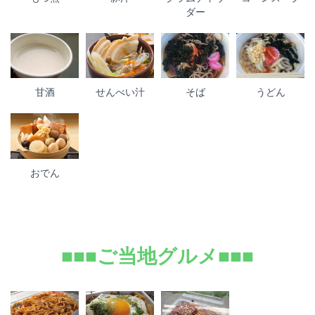
ダー
甘酒
せんべい汁
そば
うどん
おでん
■■■ご当地グルメ■■■