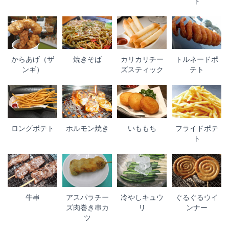
ト
からあげ（ザ
焼きそば
カリカリチー
トルネードポ
ンギ）
ズスティック
テト
ロングポテト
ホルモン焼き
いももち
フライドポテ
ト
牛串
アスパラチー
冷やしキュウ
ぐるぐるウイ
ズ肉巻き串カ
リ
ンナー
ツ