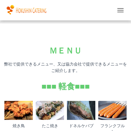
軽食
カフェ・スイーツ
ナ
丼もの・お食事
ご当地グルメ
ビ
ゲ
ー
シ
ョ
ＭＥＮＵ
ン
を
切
弊社で提供できるメニュー、又は協力会社で提供できるメニューを
り
ご紹介します。
替
え
■■■ 軽食■■■
焼き鳥
たこ焼き
ドネルケバブ
フランクフル