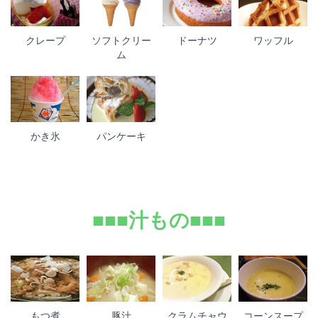
クレープ
ソフトクリー
ドーナツ
ワッフル
ム
かき氷
パンケーキ
■■■汁もの■■■
もつ煮
豚汁
クラムチャウ
コーンスープ