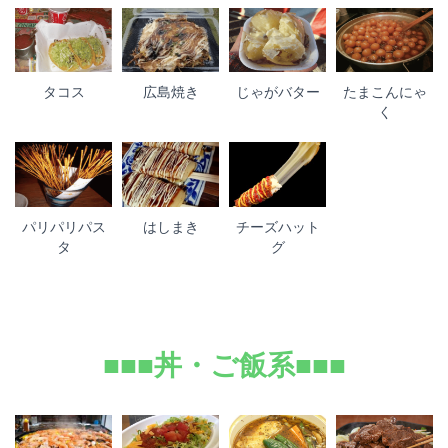
タコス
広島焼き
じゃがバター
たまこんにゃ
く
パリパリパス
はしまき
チーズハット
タ
グ
■■■丼・ご飯系■■■