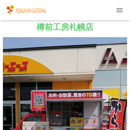
ナ
ビ
樽前工房札幌店
ゲ
ー
シ
ョ
ン
を
切
り
替
え