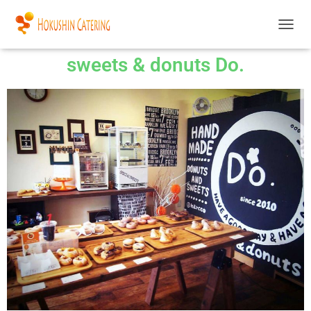
ナ
ビ
sweets & donuts Do.
ゲ
ー
シ
ョ
ン
を
切
り
替
え