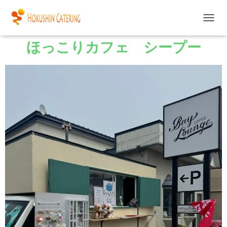
ナ
ビ
ほっこりカフェ シープー
ゲ
ー
シ
ョ
ン
を
切
り
替
え