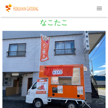
ナ
ビ
なこたこ
ゲ
ー
シ
ョ
ン
を
切
り
替
え