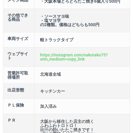
・大阪本場とろとろたこ焼き6個入り500円
その他でき
・ソースマヨ味
る商品
・塩マヨ字
の2種類。価格はどちらも500円
車両サイズ
軽トラックタイプ
ウェブサイ
https://instagram.com/nakotako75?
ト
utm_medium=copy_link
営業許可取
北海道全域
得場所
出店形態
キッチンカー
ＰＬ保険
加入済み
ＰＲ
大阪から移住した店主の焼く
ふわふわトロトロ！
出汁の効いたたこ焼きです！