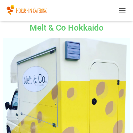
ナ
ビ
Melt & Co Hokkaido
ゲ
ー
シ
ョ
ン
を
切
り
替
え