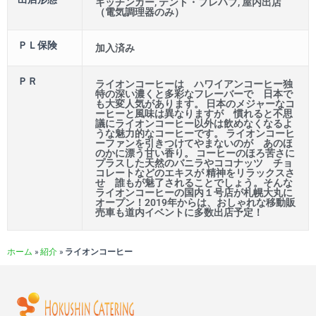
キッチンカー, テント・プレハブ, 屋内出店
（電気調理器のみ）
ＰＬ保険
加入済み
ＰＲ
ライオンコーヒーは ハワイアンコーヒー独
特の深い濃くと多彩なフレーバーで 日本で
も大変人気があります。 日本のメジャーなコ
ーヒーと風味は異なりますが 慣れると不思
議にライオンコーヒー以外は飲めなくなるよ
うな魅力的なコーヒーです。 ライオンコーヒ
ーファンを引きつけてやまないのが あのほ
のかに漂う甘い香り。 コーヒーのほろ苦さに
プラスした天然のバニラやココナッツ チョ
コレートなどのエキスが 精神をリラックスさ
せ 誰もが魅了されることでしょう。そんな
ライオンコーヒーの国内１号店が札幌大丸に
オープン！2019年からは、おしゃれな移動販
売車も道内イベントに多数出店予定！
ホーム
»
紹介
»
ライオンコーヒー