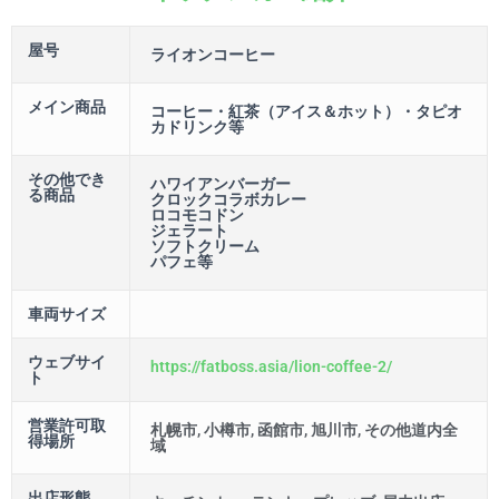
屋号
ライオンコーヒー
メイン商品
コーヒー・紅茶（アイス＆ホット）・タピオ
カドリンク等
その他でき
ハワイアンバーガー
る商品
クロックコラボカレー
ロコモコドン
ジェラート
ソフトクリーム
パフェ等
車両サイズ
ウェブサイ
https://fatboss.asia/lion-coffee-2/
ト
営業許可取
札幌市, 小樽市, 函館市, 旭川市, その他道内全
得場所
域
出店形態