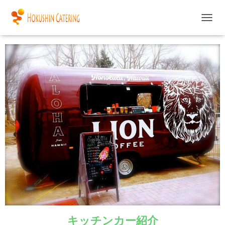
ライオンコーヒー
ナ
ビ
ゲ
ー
シ
ョ
ン
を
切
り
替
え
キッチンカー紹介