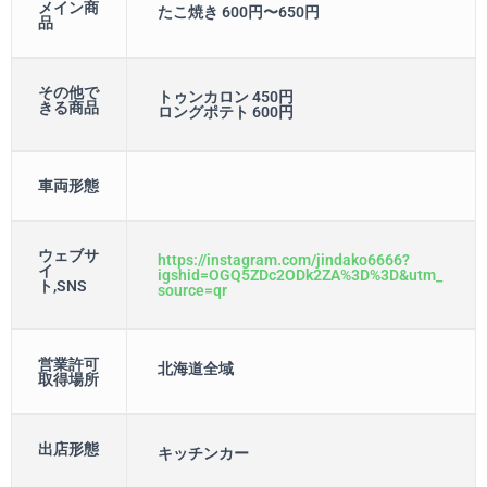
メイン商
たこ焼き 600円〜650円
品
その他で
トゥンカロン 450円
きる商品
ロングポテト 600円
車両形態
ウェブサ
https://instagram.com/jindako6666?
イ
igshid=OGQ5ZDc2ODk2ZA%3D%3D&utm_
ト,SNS
source=qr
営業許可
北海道全域
取得場所
出店形態
キッチンカー