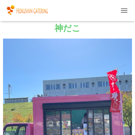
ナ
ビ
神だこ
ゲ
ー
シ
ョ
ン
を
切
り
替
え