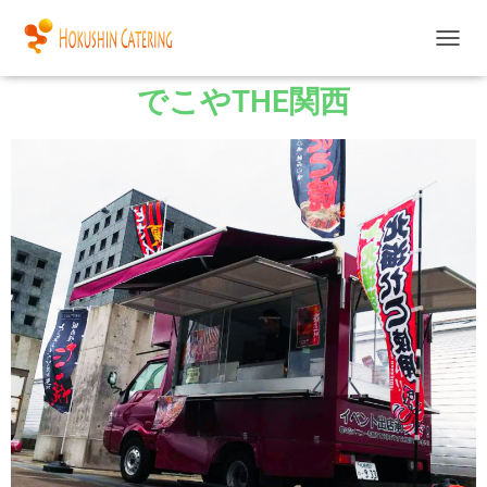
ナ
ビ
でこやTHE関西
ゲ
ー
シ
ョ
ン
を
切
り
替
え