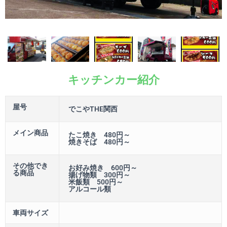
キッチンカー紹介
屋号
でこやTHE関西
メイン商品
たこ焼き 480円～
焼きそば 480円～
その他でき
お好み焼き 600円～
る商品
揚げ物類 300円～
米飯類 500円～
アルコール類
車両サイズ