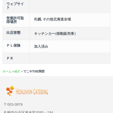
ウェブサイ
ト
営業許可取
札幌, その他北海道全域
得場所
出店形態
キッチンカー(移動販売車）
ＰＬ保険
加入済み
ＰＲ
ホーム
»
紹介
»
でこやTHE関西
〒003-0876
札幌市白石区東米里2093－194