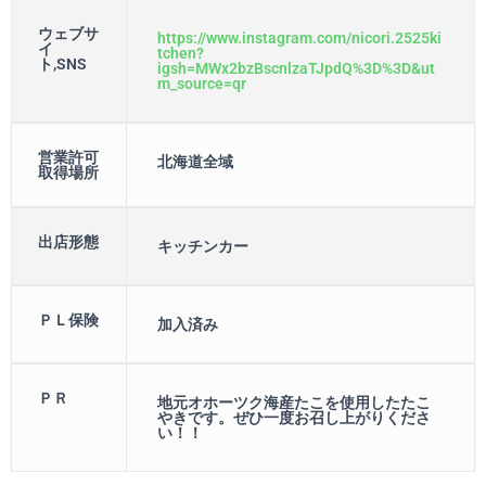
ウェブサ
https://www.instagram.com/nicori.2525ki
イ
tchen?
ト,SNS
igsh=MWx2bzBscnlzaTJpdQ%3D%3D&ut
m_source=qr
営業許可
北海道全域
取得場所
出店形態
キッチンカー
ＰＬ保険
加入済み
ＰＲ
地元オホーツク海産たこを使用したたこ
やきです。ぜひ一度お召し上がりくださ
い！！