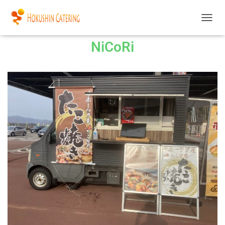
ナ
ビ
NiCoRi
ゲ
ー
シ
ョ
ン
を
切
り
替
え