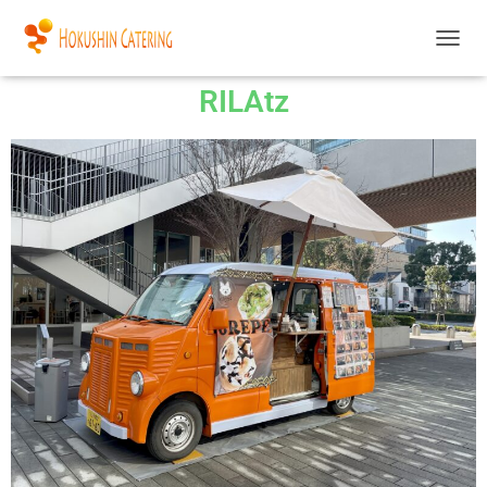
ナ
ビ
RILAtz
ゲ
ー
シ
ョ
ン
を
切
り
替
え