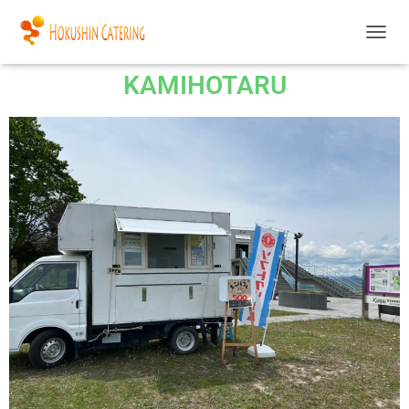
ナ
ビ
KAMIHOTARU
ゲ
ー
シ
ョ
ン
を
切
り
替
え