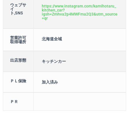
ウェブサ
https://www.instagram.com/kamihotaru_
イ
kitchen_car?
ト,SNS
igsh=Zmhva2p4MWFma2Q3&utm_source
=qr
営業許可
北海道全域
取得場所
出店形態
キッチンカー
ＰＬ保険
加入済み
ＰＲ