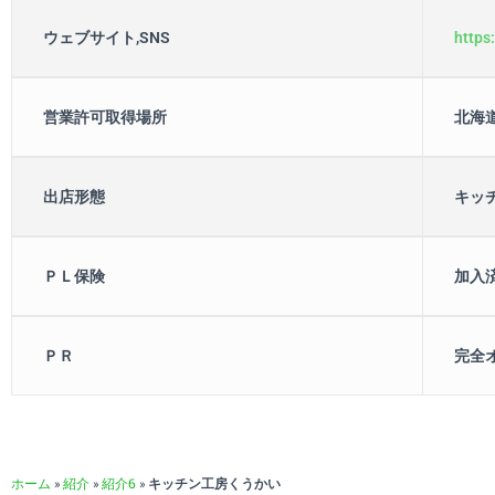
ウェブサイト,SNS
https
営業許可取得場所
北海
出店形態
キッ
ＰＬ保険
加入
ＰＲ
完全
ホーム
»
紹介
»
紹介6
»
キッチン工房くうかい