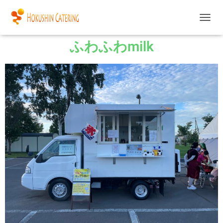
ナ
ビ
ふわふわmilk
ゲ
ー
シ
ョ
ン
を
切
り
替
え