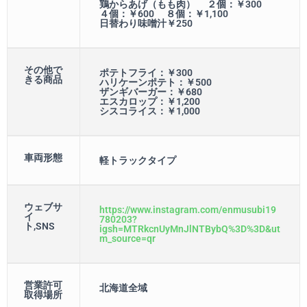
鶏からあげ（もも肉） ２個：￥300
４個：￥600 ８個：￥1,100
日替わり味噌汁￥250
その他で
ポテトフライ：￥300
きる商品
ハリケーンポテト：￥500
ザンギバーガー：￥680
エスカロップ：￥1,200
シスコライス：￥1,000
車両形態
軽トラックタイプ
ウェブサ
https://www.instagram.com/enmusubi19
イ
780203?
ト,SNS
igsh=MTRkcnUyMnJlNTBybQ%3D%3D&ut
m_source=qr
営業許可
北海道全域
取得場所