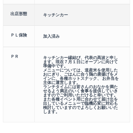
出店形態
キッチンカー
ＰＬ保険
加入済み
ＰＲ
キッチンカー縁結び、代表の髙波と申し
ます。現在７月１日にオープンに向けて
準備中です。
メニューについては、道産米を使用した
おにぎり、ごはんに合う鶏の唐揚げをメ
インに、各種ホットスナック、 お弁当を
主体に運営します。
ランチタイムには皆さんのおなかを満た
せるよう満足のいく食事を提供していき
ますのでご利用いただけると幸いです。
また各種イベント用に合わせて届け出を
出しているメニューで臨機応変に対応も
検討していますのでよろしくお願いいた
します。