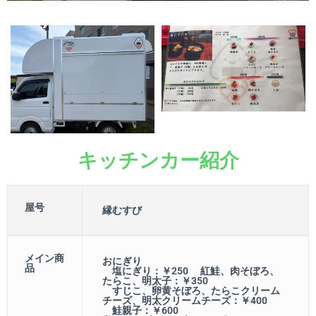
キッチンカー紹介
屋号
縁むすび
メイン商
おにぎり
品
塩にぎり：￥250 紅鮭、肉そぼろ、
たらこ、明太子：￥350
すじこ、卵黄そぼろ、たらこクリーム
チーズ、明太クリームチーズ：￥400
鮭親子：￥600