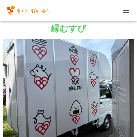
ナ
ビ
縁むすび
ゲ
ー
シ
ョ
ン
を
切
り
替
え