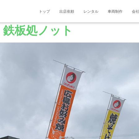
トップ
出店依頼
レンタル
車両制作
会
鉄板処ノット