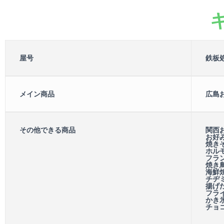
屋号
鉄板
メイン商品
広島
その他できる商品
関西
お好み
焼き
ホル
フラ
焼き鳥
海鮮焼
チヂミ
揚げた
フラ
かき氷
チョコ