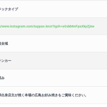
ラックタイプ
://www.instagram.com/teppan.knot?igsh=aGxkMmFpaXkyZjAw
道全域
チンカー
済み
県出身店主が焼く本場の広島お好み焼きをご賞味ください。