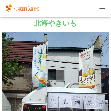
ナ
ビ
北海やきいも
ゲ
ー
シ
ョ
ン
を
切
り
替
え